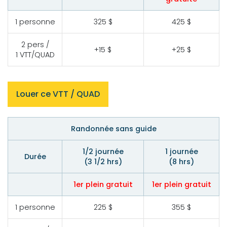
1 personne
325 $
425 $
2 pers /
+15 $
+25 $
1 VTT/QUAD
Louer ce VTT / QUAD
Randonnée sans guide
1/2 journée
1 journée
Durée
(3 1/2 hrs)
(8 hrs)
1er plein gratuit
1er plein gratuit
1 personne
225 $
355 $