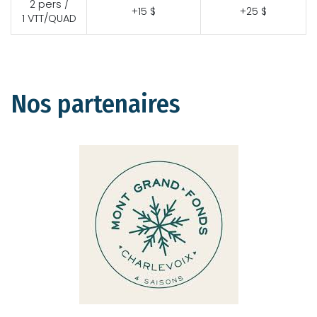
2 pers /
+15 $
+25 $
1 VTT/QUAD
Nos partenaires