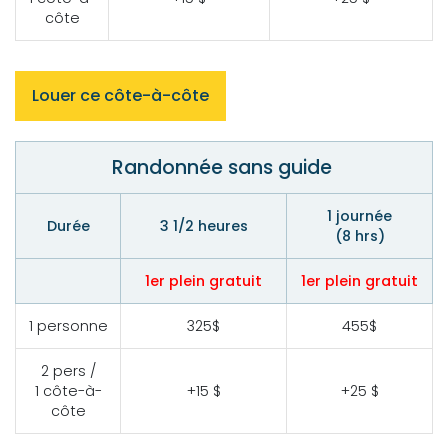
côte
Louer ce côte-à-côte
Randonnée sans guide
1 journée
Durée
3 1/2 heures
(8 hrs)
1er plein gratuit
1er plein gratuit
1 personne
325$
455$
2 pers /
1 côte-à-
+15 $
+25 $
côte