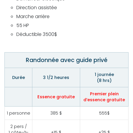
Direction assistée
Marche arrière
55 HP
Déductible 3500$
Randonnée avec guide privé
1 journée
Durée
3 1/2 heures
(8 hrs)
Premier plein
Essence
gratuite
d’essence gratuite
1 personne
385 $
555$
2 pers /
1 côte-à-
+15 $
+25 $